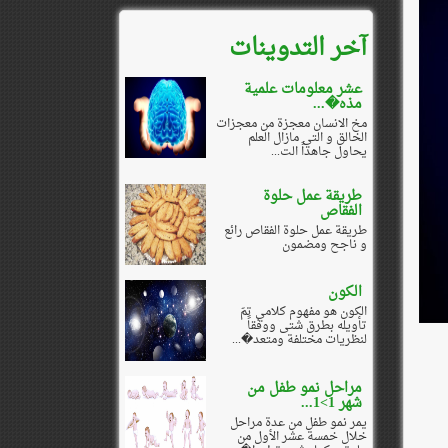
آخر التدوينات
عشر معلومات علمية
مذه�...
مخ الانسان معجزة من معجزات
الخالق و التي مازال العلم
يحاول جاهداً الت...
طريقة عمل حلوة
الفقاص
طريقة عمل حلوة الفقاص رائع
و ناجح ومضمون
الكون
الكون هو مفهوم كلامي تمّ
تأويله بطرق شتى ووفقاً
لنظريات مختلفة ومتعد�...
مراحل نمو طفل من
شهر 1>1...
يمر نمو طفل من عدة مراحل
خلال خمسة عشر الأول من