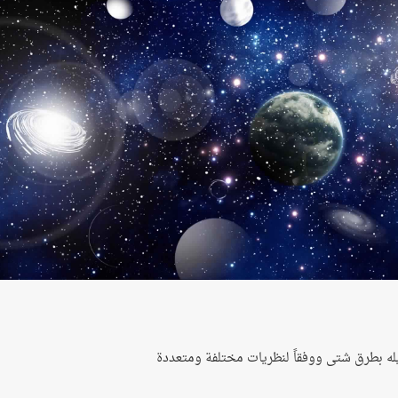
يله بطرق شتى ووفقاً لنظريات مختلفة ومتعددة