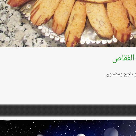
الفقاص
 و ناجح ومضمون