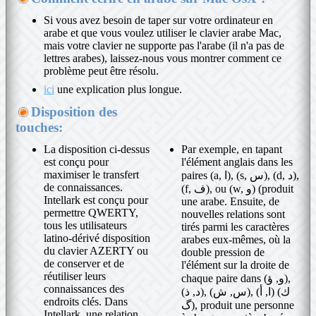
Si vous avez besoin de taper sur votre ordinateur en
arabe et que vous voulez utiliser le clavier arabe Mac,
mais votre clavier ne supporte pas l'arabe (il n'a pas de
lettres arabes), laissez-nous vous montrer comment ce
problème peut être résolu.
ici
une explication plus longue.
Disposition des
touches:
La disposition ci-dessus
Par exemple, en tapant
est conçu pour
l'élément anglais dans les
maximiser le transfert
paires (a, ا), (s, س), (d, د),
de connaissances.
(f, ف), ou (w, و) (produit
Intellark est conçu pour
une arabe. Ensuite, de
permettre QWERTY,
nouvelles relations sont
tous les utilisateurs
tirés parmi les caractères
latino-dérivé disposition
arabes eux-mêmes, où la
du clavier AZERTY ou
double pression de
de conserver et de
l'élément sur la droite de
réutiliser leurs
chaque paire dans (و, ؤ),
connaissances des
(د, ذ), (س, ش), (ا, أ) (ك
endroits clés. Dans
گ), produit une personne
Intellark, une relation