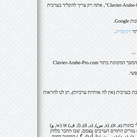
► החיפוש של גוגל נגיש יותר ממנועי חיפוש אחרים, כאשר אתה רוצה לעשות מחקר בערבית, זה פשוט מאוד על "Clavier-Arabe-Pro.com", אתה רק צריך להקליד בערבית
ויקיפדיה
.
..
תור Clavier-Arabe-Pro.com
רבית (אין לה אותיות ערביות), תן לנו להראות
לדוגמה, הקלדת האלמנט האנגלי בזוגות (a, א), (s, س), (د, d), (f, ف) או (w, و)
נגזרים התווים הערבים עצמם, שבו החבר בלחץ
, ؤ), (د, ذ) (س, ش) (ا, أ) (ك گ) המיוצר דמות