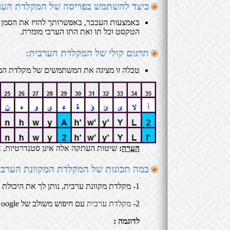
כיצד להשתמש בפריסה של המקלדת הער
באמצעות העכבר, באפשרותך להזיז את הסמן 
הטקסט וכל תו ואת התו הערבי מומרת.
תרגום קולי של המקלדת הערבית:
טבלה זו מציגה את המשתמשים של מקלדת המח
הערה
:
שיטות העתקה אלה אינן סטנדרטיות, א
כמה תכונות של המקלדת המקוונת הערבי
1- מקלדת מקוונת ערבית, נותן לך את היכולת לקבל את השפה הערבית של המחשב מוטבע לכתוב את הטקסט שלך, הכל על
2-
מקלדת ערבית
עם חיפוש משולב של Google, כלומר כאשר אתה מזין מילים וביטויים Clavier-Arabe-Pro.com להתחיל חיפוש ב- Google.
לדוגמה :