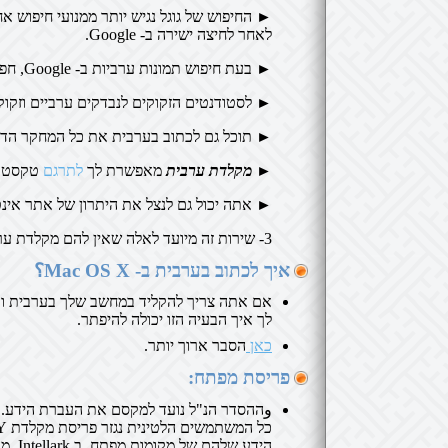
לאחר לחיצה ישירה ב- Google.
► בעת חיפוש תמונות ערביות ב- Google, חפש את Clavier-Arabe-Pro.com, תוכל פשוט להקליד בערבית וללחוץ על תמונות Google.
► לסטודנטים הזקוקים לנבדקים ערביים וזקוקים לאנציקלופדיה חופשית על
► תוכל גם לכתוב בערבית את כל המחקר הדרוש לך 
►
מקלדת ערבית
מאפשרת לך
לתרגם
טקסט ער
► אתה יכול גם לנצל את היתרון של אתר אינט
3- שירות זה מיועד לאלה שאין להם מקלדת ערבית על המחשבים שלהם, עכשיו עם כולם ייהנו זה מקלדת עם תרגול קל וחופשי.
איך לכתוב בערבית ב- Mac OS X؟
אם אתה צריך להקליד במחשב שלך בערבית וא
לך איך הבעיה הזו יכולה להיפתר.
כאן
הסבר ארוך יותר.
פריסת מפתח:
הידע ש