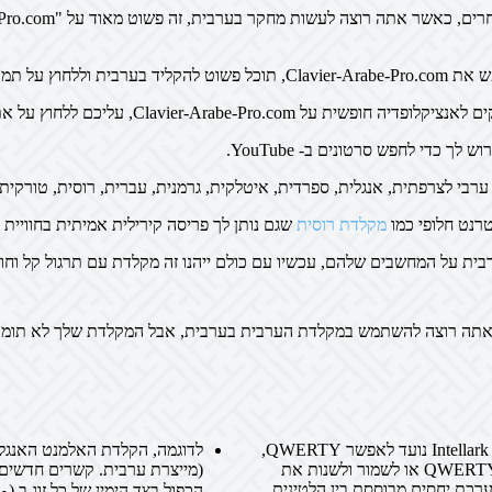
 Clavier-Arabe-Pro.com, עליכם ללחוץ על אתר
כדי לחפש סרטונים ב- YouTube.
בי לצרפתית, אנגלית, ספרדית, איטלקית, גרמנית, עברית, רוסית, טורקית .
רנט חלופי כמו
מקלדת רוסית
שגם נותן לך פריסה קירילית אמיתית בחוויית המסך המקוונת ב
תה רוצה להשתמש במקלדת הערבית בערבית, אבל המקלדת שלך לא תומכת בע
وההסדר הנ"ל נועד למקסם את העברת הידע. Intellark נועד לאפשר QWERTY,
כל המשתמשים הלטינית נגזר פריסת מקלדת QWERTY או לשמור ולשנות את
(מייצרת ערבית. קשרים חדשים 
להם של מקומות מפתח. ב Intellark, מערכת יחסים מבוססת בין הלטינית
הכפול בצד הימין של כל זוג ב (و