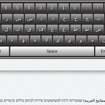
مفاتيح العربية) שמטרתה לתת למשתמשים שירות לכתוב מילים וביטויים בער