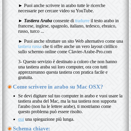
► Puoi anche scrivere in arabo tutte le ricerche
necessarie per cercare video su YouTube.
►
Tastiera Araba
consente di
tradurre
il testo arabo in
francese, inglese, spagnolo, italiano, tedesco, ebraico,
russo, turco ...
► Puoi anche sfruttare un sito Web alternativo come una
tastiera russa
che ti offre anche un vero layout cirillico
sullo schermo online come Clavier-Arabe-Pro.com
3- Questo servizio è destinato a coloro che non hanno
una tastiera araba sui loro computer, ora con tutti
apprezzeranno questa tastiera con pratica facile e
gratuita.
Come scrivere in arabo su Mac OSX?
Se devi digitare sul tuo computer in arabo e vuoi usare la
tastiera araba del Mac, ma la tua tastiera non supporta
l'arabo (non ha le lettere arabe), ti mostriamo come
questo problema può essere risolto.
qui
una spiegazione più lunga.
Schema chiave: